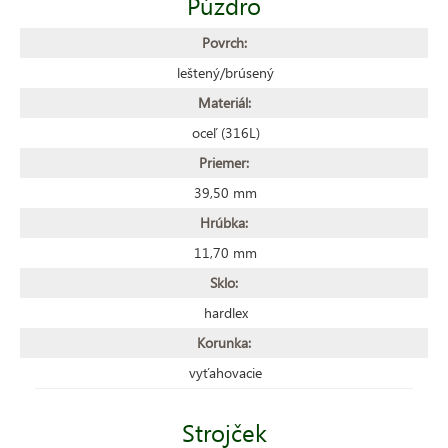
Púzdro
Povrch:
leštený/brúsený
Materiál:
oceľ (316L)
Priemer:
39,50 mm
Hrúbka:
11,70 mm
Sklo:
hardlex
Korunka:
vyťahovacie
Strojček