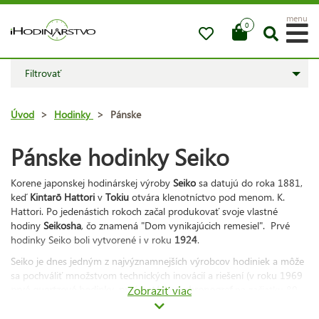
menu
0
Filtrovať
Úvod
>
Hodinky
>
Pánske
Pánske hodinky Seiko
Korene japonskej hodinárskej výroby
Seiko
sa datujú do roka 1881,
keď
Kintarō Hattori
v
Tokiu
otvára klenotníctvo pod menom. K.
Hattori. Po jedenástich rokoch začal produkovať svoje vlastné
hodiny
Seikosha
, čo znamená "Dom vynikajúcich remesiel". Prvé
hodinky Seiko boli vytvorené i v roku
1924
.
Seiko je dnes jedným z najvýznamnejších výrobcov hodiniek a môže
sa pochváliť množstvom technických inovácií a riešení (v roku 1969
prvé quartzové hodinky
,
prvý batériový chronograf
Zobraziť viac
na začiatku 80.
rokov).