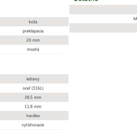
Ma
koža
preklápacia
20 mm
modrá
leštený
oceľ (316L)
38,5 mm
11,8 mm
hardlex
vyťahovacie