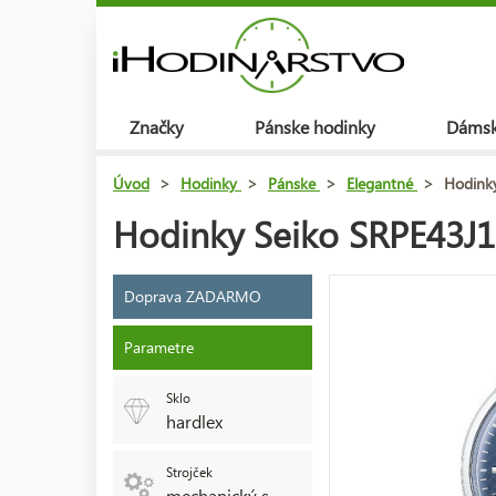
Značky
Pánske hodinky
Dámsk
Úvod
>
Hodinky
>
Pánske
>
Elegantné
>
Hodinky
Hodinky Seiko SRPE43J1
Doprava ZADARMO
Parametre
Sklo
hardlex
Strojček
mechanický s