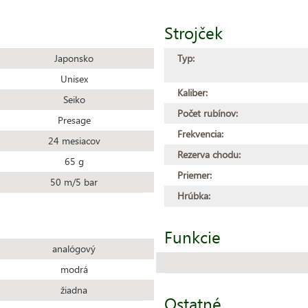
Strojček
Japonsko
Typ:
Unisex
Kaliber:
Seiko
Počet rubínov:
Presage
Frekvencia:
24 mesiacov
Rezerva chodu:
65 g
Priemer:
50 m/5 bar
Hrúbka:
Funkcie
analógový
modrá
žiadna
Ostatné