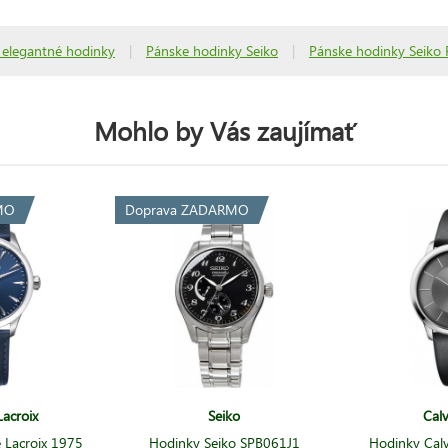
 elegantné hodinky
|
Pánske hodinky Seiko
|
Pánske hodinky Seiko 
Mohlo by Vás zaujímať
MO
Doprava ZADARMO
acroix
Seiko
Calv
 Lacroix 1975
Hodinky Seiko SPB061J1
Hodinky Calv