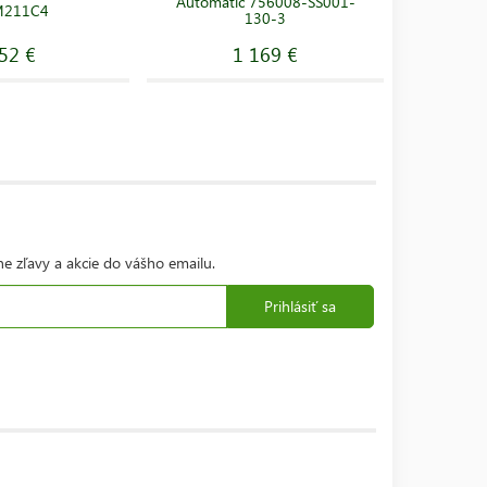
Automatic 756008-SS001-
Hodinky S
M211C4
130-3
52 €
1 169 €
ne zľavy a akcie do vášho emailu.
Prihlásiť sa