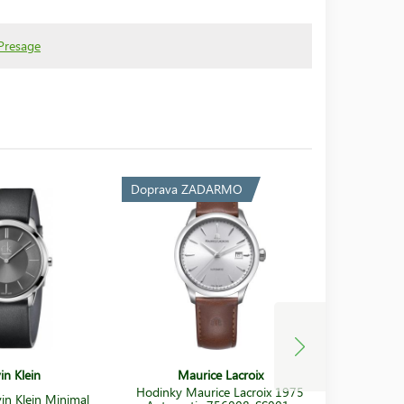
Presage
Doprava ZADARMO
Doprava 
in Klein
Maurice Lacroix
Hodinky Maurice Lacroix 1975
in Klein Minimal