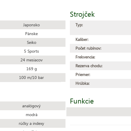
Strojček
Japonsko
Typ:
Pánske
Kaliber:
Seiko
Počet rubínov:
5 Sports
Frekvencia:
24 mesiacov
Rezerva chodu:
169 g
Priemer:
100 m/10 bar
Hrúbka:
Funkcie
analógový
modrá
rúčky a indexy