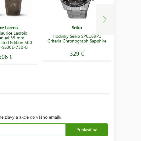
ce Lacroix
Seiko
aurice Lacroix
Hodinky Seiko SPC169P1
Hodinky 
anual 39 mm
Criteria Chronograph Sapphire
mited Edition 500
7-SS00E-730-B
329 €
506 €
ne zľavy a akcie do vášho emailu.
Prihlásiť sa