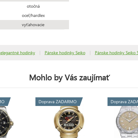
otočná
oceľ/hardlex
vyťahovacie
 elegantné hodinky
|
Pánske hodinky Seiko
|
Pánske hodinky Seiko 
Mohlo by Vás zaujímať
MO
Doprava ZADARMO
Doprava ZA