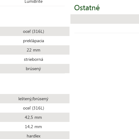
LumiBrite
Ostatné
oceľ (316L)
preklápacia
22 mm
strieborná
brúsený
leštený/brúsený
oceľ (316L)
42,5 mm
14,2 mm
hardlex