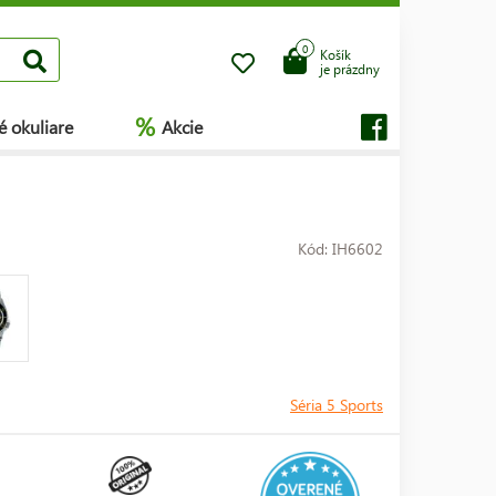
0
Košík
je prázdny
%
é okuliare
Akcie
Kód: IH6602
Séria 5 Sports