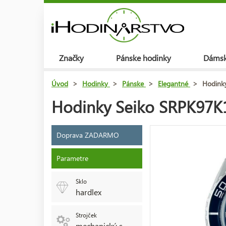
Značky
Pánske hodinky
Dámsk
Úvod
>
Hodinky
>
Pánske
>
Elegantné
>
Hodink
Hodinky Seiko SRPK97K1
Doprava ZADARMO
Parametre
Sklo
hardlex
Strojček
mechanický s