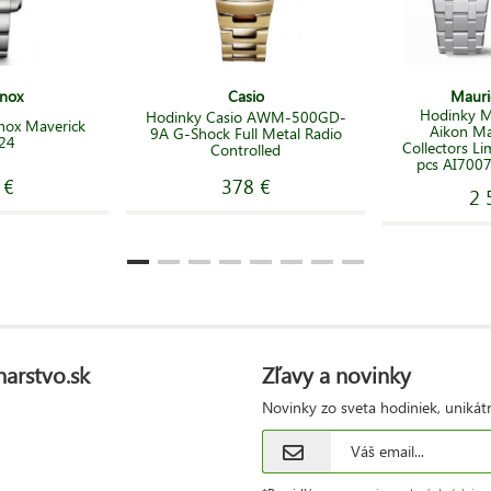
inox
Casio
Mauri
Hodinky M
Hodinky Casio AWM-500GD-
nox Maverick
Aikon M
9A G-Shock Full Metal Radio
24
Collectors Li
Controlled
pcs AI700
 €
378 €
2 
narstvo.sk
Zľavy a novinky
Novinky zo sveta hodiniek, unikát