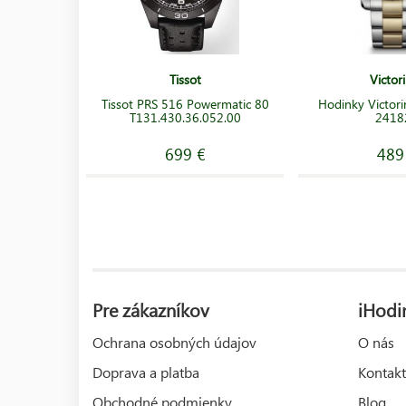
Tissot
Victor
Tissot PRS 516 Powermatic 80
Hodinky Victori
T131.430.36.052.00
2418
699 €
489
Pre zákazníkov
iHodi
Ochrana osobných údajov
O nás
Doprava a platba
Kontakt
Obchodné podmienky
Blog