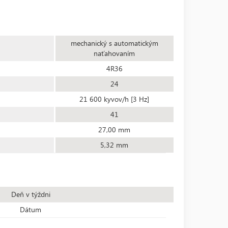
mechanický s automatickým
naťahovaním
4R36
24
21 600 kyvov/h [3 Hz]
41
27,00 mm
5,32 mm
Deň v týždni
Dátum