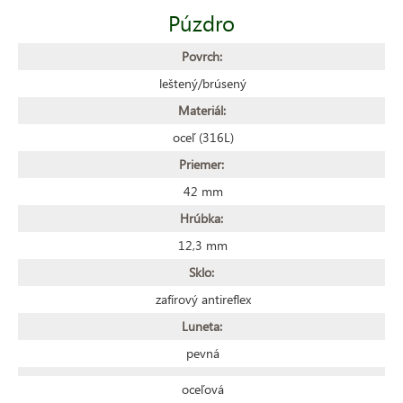
Púzdro
Povrch:
leštený/brúsený
Materiál:
oceľ (316L)
Priemer:
42 mm
Hrúbka:
12,3 mm
Sklo:
zafírový antireflex
Luneta:
pevná
oceľová