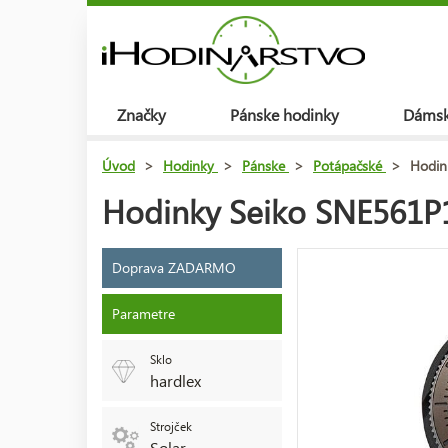
Značky
Pánske hodinky
Dámsk
Úvod
>
Hodinky
>
Pánske
>
Potápačské
>
Hodin
Hodinky Seiko SNE561P1
Doprava ZADARMO
Parametre
Sklo
hardlex
Strojček
Solar