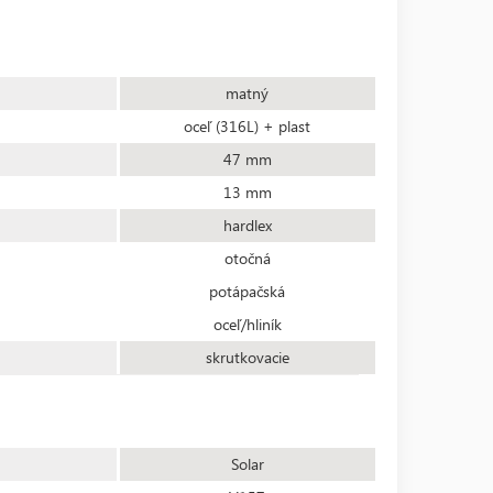
matný
oceľ (316L) + plast
47 mm
13 mm
hardlex
otočná
potápačská
oceľ/hliník
skrutkovacie
Solar