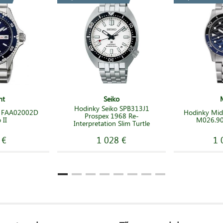
nt
Seiko
Hodinky Seiko SPB313J1
t FAA02002D
Hodinky Mid
Prospex 1968 Re-
 II
M026.90
Interpretation Slim Turtle
 €
1 028 €
1 