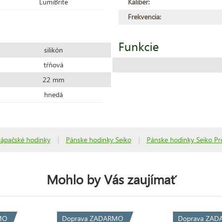
LumiBrite
Kaliber:
Frekvencia:
Funkcie
silikón
tŕňová
22 mm
hnedá
tápačské hodinky
|
Pánske hodinky Seiko
|
Pánske hodinky Seiko Pr
Mohlo by Vás zaujímať
MO
Doprava ZADARMO
Doprava ZA