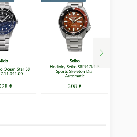
Mido
Seiko
Hodinky Seiko SRPJ47K1 5
o Ocean Star 39
Hodinky 
Sports Skeleton Dial
7.11.041.00
Automatic
028 €
308 €