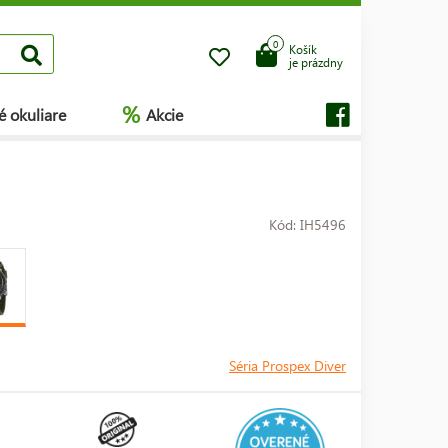
0
Košík
je prázdny
%
é okuliare
Akcie
Kód: IH5496
Séria Prospex Diver