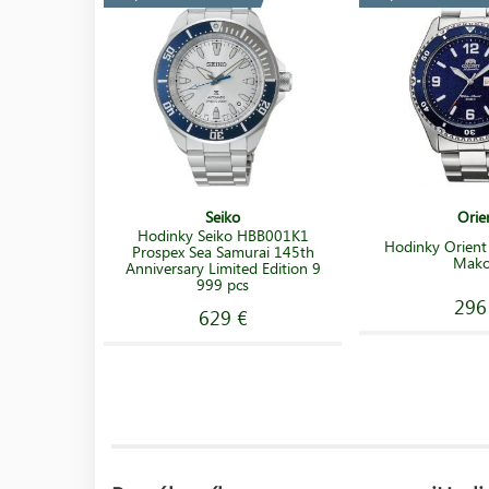
Seiko
Orie
Hodinky Seiko HBB001K1
Hodinky Orien
Prospex Sea Samurai 145th
Mako
Anniversary Limited Edition 9
999 pcs
296
629 €