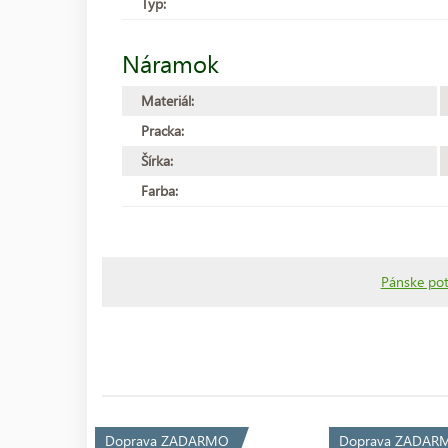
Typ:
Náramok
Materiál:
Pracka:
Šírka:
Farba:
Pánske po
Doprava ZADARMO
Doprava ZADAR