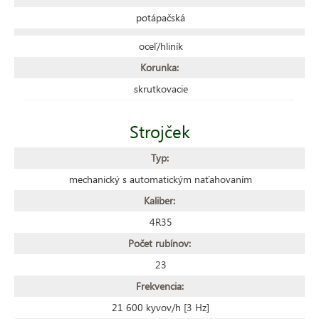
potápačská
oceľ/hliník
Korunka:
skrutkovacie
Strojček
Typ:
mechanický s automatickým naťahovaním
Kaliber:
4R35
Počet rubínov:
23
Frekvencia:
21 600 kyvov/h [3 Hz]