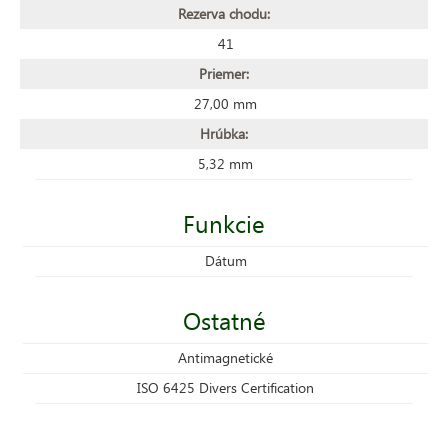
Rezerva chodu:
41
Priemer:
27,00 mm
Hrúbka:
5,32 mm
Funkcie
Dátum
Ostatné
Antimagnetické
ISO 6425 Divers Certification