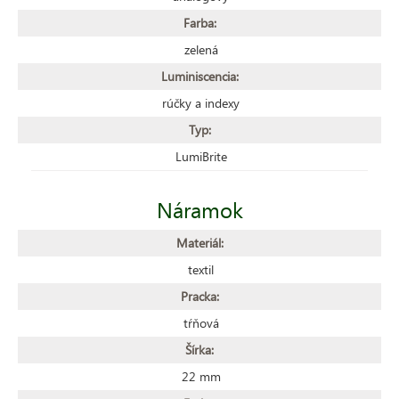
Farba:
zelená
Luminiscencia:
rúčky a indexy
Typ:
LumiBrite
Náramok
Materiál:
textil
Pracka:
tŕňová
Šírka:
22 mm