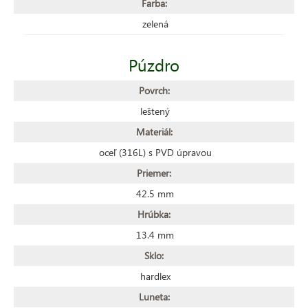
Farba:
zelená
Púzdro
Povrch:
leštený
Materiál:
oceľ (316L) s PVD úpravou
Priemer:
42.5 mm
Hrúbka:
13.4 mm
Sklo:
hardlex
Luneta: