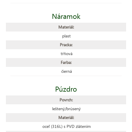
Náramok
Materiál:
plast
Pracka:
tŕňová
Farba:
čierná
Púzdro
Povrch:
leštený/brúsený
Materiál:
oceľ (316L) s PVD zlátením