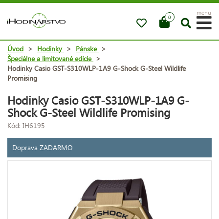
menu
0
Úvod
>
Hodinky
>
Pánske
>
Špeciálne a limitované edície
>
Hodinky Casio GST-S310WLP-1A9 G-Shock G-Steel Wildlife
Promising
Hodinky Casio GST-S310WLP-1A9 G-
Shock G-Steel Wildlife Promising
Kód: IH6195
Doprava ZADARMO