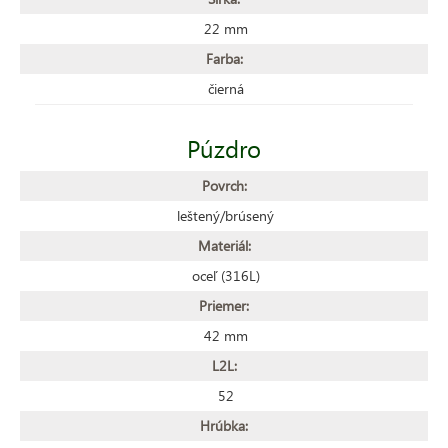
22 mm
Farba:
čierná
Púzdro
Povrch:
leštený/brúsený
Materiál:
oceľ (316L)
Priemer:
42 mm
L2L:
52
Hrúbka: