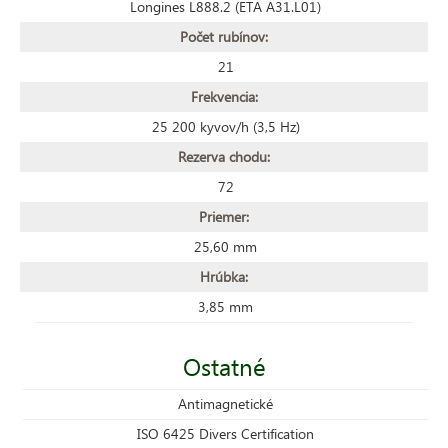
Longines L888.2 (ETA A31.L01)
Počet rubínov:
21
Frekvencia:
25 200 kyvov/h (3,5 Hz)
Rezerva chodu:
72
Priemer:
25,60 mm
Hrúbka:
3,85 mm
Ostatné
Antimagnetické
ISO 6425 Divers Certification