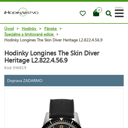
menu
0
Úvod
>
Hodinky
>
Pánske
>
Špeciálne a limitované edície
>
Hodinky Longines The Skin Diver Heritage L2.822.4.56.9
Hodinky Longines The Skin Diver
Heritage L2.822.4.56.9
Kód: IH6819
Doprava ZADARMO