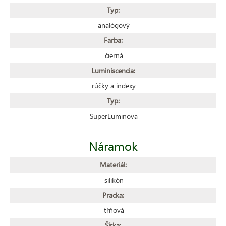
Typ:
analógový
Farba:
čierná
Luminiscencia:
rúčky a indexy
Typ:
SuperLuminova
Náramok
Materiál:
silikón
Pracka:
tŕňová
Šírka: