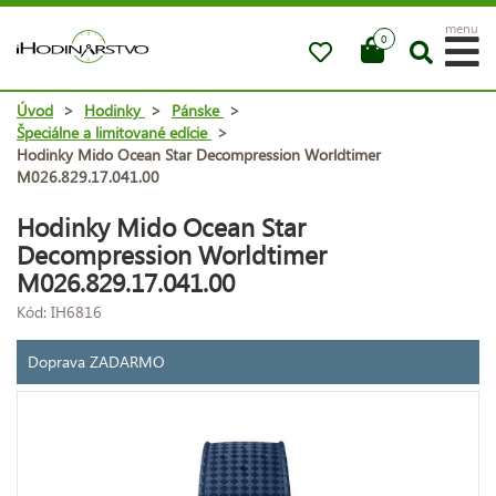
menu
0
Úvod
>
Hodinky
>
Pánske
>
Špeciálne a limitované edície
>
Hodinky Mido Ocean Star Decompression Worldtimer
M026.829.17.041.00
Hodinky Mido Ocean Star
Decompression Worldtimer
M026.829.17.041.00
Kód: IH6816
Doprava ZADARMO