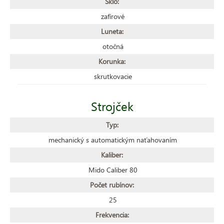
Sklo:
zafírové
Luneta:
otočná
Korunka:
skrutkovacie
Strojček
Typ:
mechanický s automatickým naťahovaním
Kaliber:
Mido Caliber 80
Počet rubínov:
25
Frekvencia: