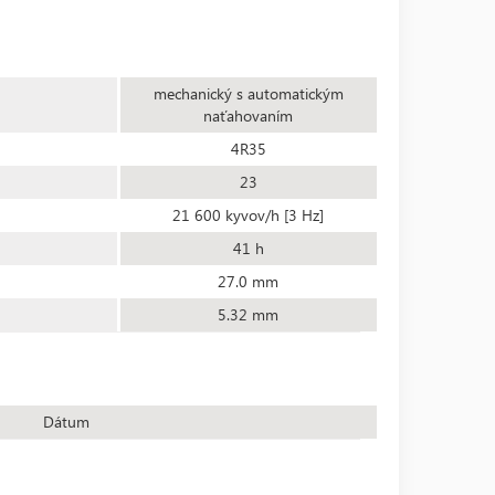
mechanický s automatickým
naťahovaním
4R35
23
21 600 kyvov/h [3 Hz]
41 h
27.0 mm
5.32 mm
Dátum