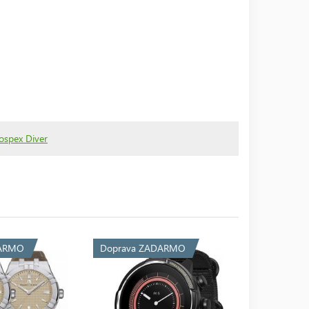
ospex Diver
DARMO
Doprava ZADARMO
Doprava 