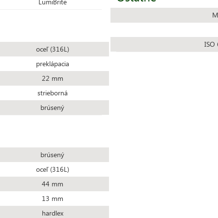
LumiBrite
Ma
ISO 
oceľ (316L)
preklápacia
22 mm
strieborná
brúsený
brúsený
oceľ (316L)
44 mm
13 mm
hardlex