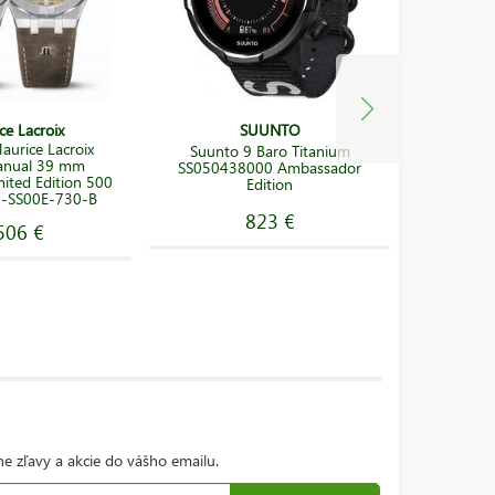
ce Lacroix
SUUNTO
aurice Lacroix
Hodi
Suunto 9 Baro Titanium
anual 39 mm
AC0Q1
SS050438000 Ambassador
mited Edition 500
Automati
Edition
7-SS00E-730-B
Limited
823 €
506 €
ne zľavy a akcie do vášho emailu.