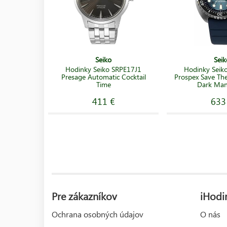
Seiko
Seik
Hodinky Seiko SRPE17J1
Hodinky Seik
Presage Automatic Cocktail
Prospex Save The
Time
Dark Man
411 €
633
Pre zákazníkov
iHodi
Ochrana osobných údajov
O nás