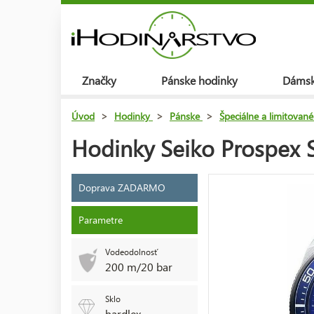
Značky
Pánske hodinky
Dámsk
Úvod
>
Hodinky
>
Pánske
>
Špeciálne a limitované
Hodinky Seiko Prospex 
Doprava ZADARMO
Parametre
Vodeodolnosť
200 m/20 bar
Sklo
hardlex