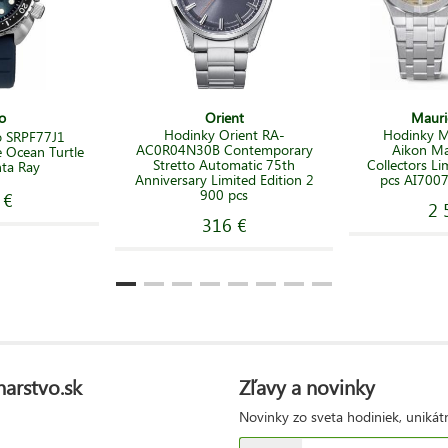
o
Orient
Mauri
Hodinky Orient RA-
Hodinky M
o SRPF77J1
AC0R04N30B Contemporary
Aikon M
 Ocean Turtle
Stretto Automatic 75th
Collectors Li
ta Ray
Anniversary Limited Edition 2
pcs AI700
900 pcs
 €
2 
316 €
narstvo.sk
Zľavy a novinky
Novinky zo sveta hodiniek, unikát