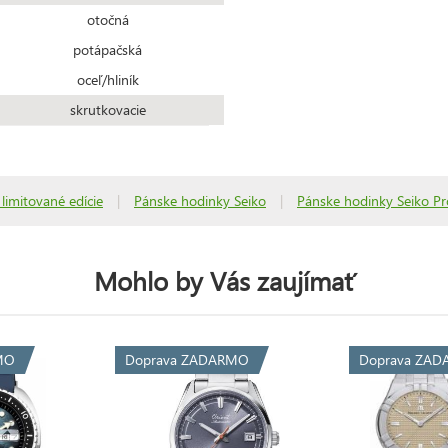
otočná
potápačská
oceľ/hliník
skrutkovacie
 limitované edície
|
Pánske hodinky Seiko
|
Pánske hodinky Seiko Pr
Mohlo by Vás zaujímať
MO
Doprava ZADARMO
Doprava ZA