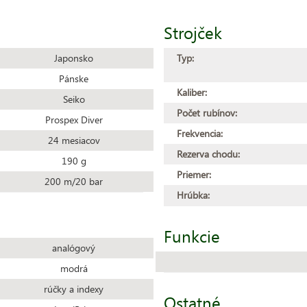
Strojček
Japonsko
Typ:
Pánske
Kaliber:
Seiko
Počet rubínov:
Prospex Diver
Frekvencia:
24 mesiacov
Rezerva chodu:
190 g
Priemer:
200 m/20 bar
Hrúbka:
Funkcie
analógový
modrá
rúčky a indexy
Ostatné