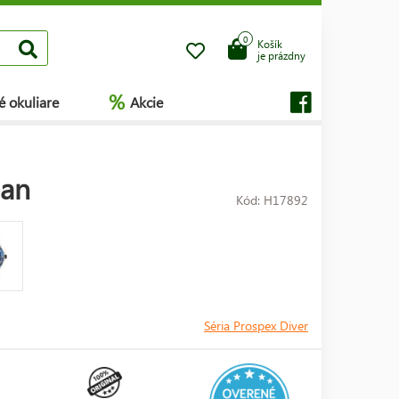
0
Košík
je prázdny
%
é okuliare
Akcie
ean
Kód: H17892
Séria Prospex Diver