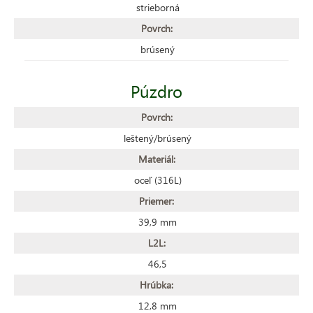
strieborná
Povrch:
brúsený
Púzdro
Povrch:
leštený/brúsený
Materiál:
oceľ (316L)
Priemer:
39,9 mm
L2L:
46,5
Hrúbka:
12,8 mm