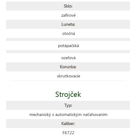
Sklo:
zafírové
Luneta:
otočná
potápačská
oceľová
Korunka:
skrutkovacie
Strojček
Typ:
mechanický s automatickým naťahovaním
Kaliber:
F6722