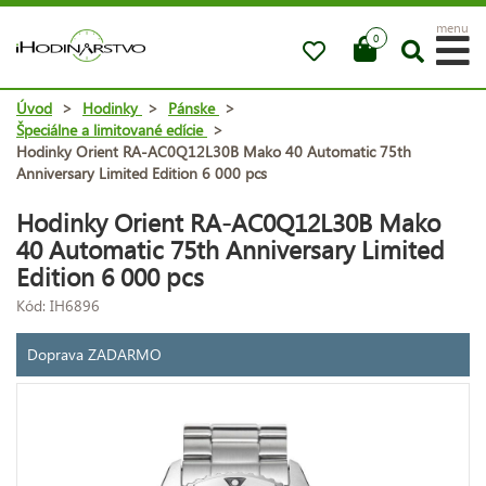
menu
0
Úvod
>
Hodinky
>
Pánske
>
Špeciálne a limitované edície
>
Hodinky Orient RA-AC0Q12L30B Mako 40 Automatic 75th
Anniversary Limited Edition 6 000 pcs
Hodinky Orient RA-AC0Q12L30B Mako
40 Automatic 75th Anniversary Limited
Edition 6 000 pcs
Kód: IH6896
Doprava ZADARMO