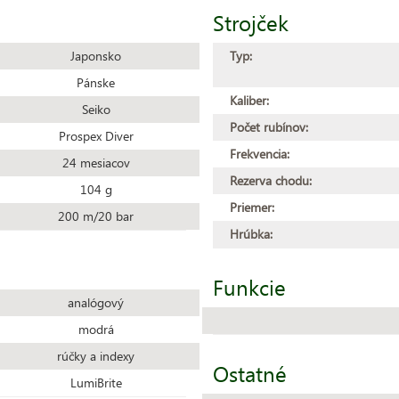
Strojček
Japonsko
Typ:
Pánske
Kaliber:
Seiko
Počet rubínov:
Prospex Diver
Frekvencia:
24 mesiacov
Rezerva chodu:
104 g
Priemer:
200 m/20 bar
Hrúbka:
Funkcie
analógový
modrá
rúčky a indexy
Ostatné
LumiBrite