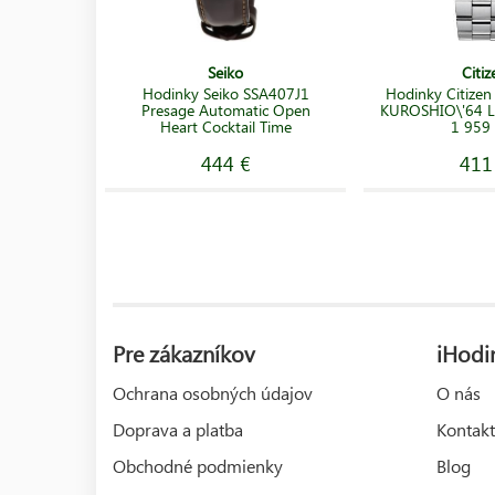
Seiko
Citiz
Hodinky Seiko SSA407J1
Hodinky Citize
Presage Automatic Open
KUROSHIO\'64 Li
Heart Cocktail Time
1 959 
444 €
411
Pre zákazníkov
iHodi
Ochrana osobných údajov
O nás
Doprava a platba
Kontakt
Obchodné podmienky
Blog