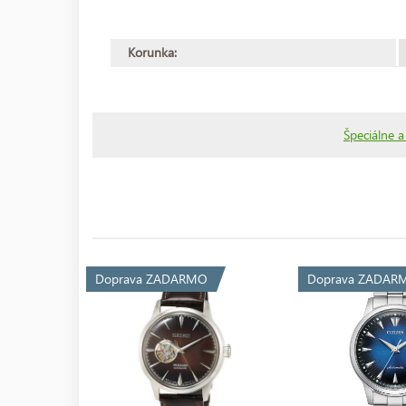
Korunka:
Špeciálne a
Doprava ZADARMO
Doprava ZADAR