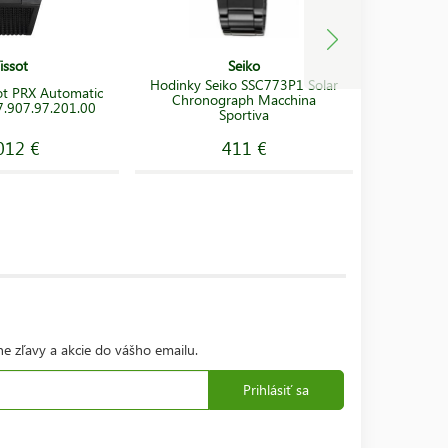
issot
Seiko
Hodinky Seiko SSC773P1 Solar
Hodinky
ot PRX Automatic
Chronograph Macchina
Sports
.907.97.201.00
Sportiva
Fighter 
012 €
411 €
ne zľavy a akcie do vášho emailu.
Prihlásiť sa