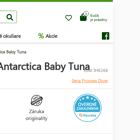
0
Košík
je prázdny
%
é okuliare
Akcie
ica Baby Tuna
ntarctica Baby Tuna
Kód: IH6166
Séria Prospex Diver
Záruka
originality