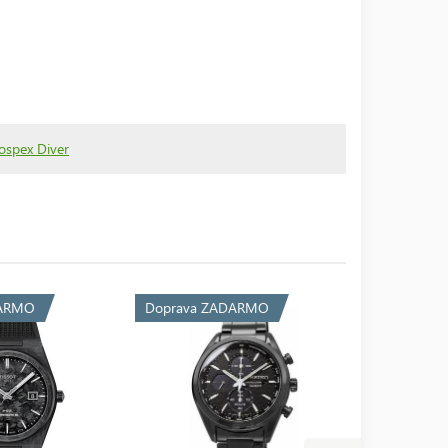
ospex Diver
DARMO
Doprava ZADARMO
Doprava 