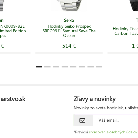
en
Seiko
T
n NK0009-82L
Hodinky Seiko Prospex
Hodinky Tiss
mited Edition
SRPC93J1 Samurai Save The
Carbon T137
pcs
Ocean
 €
514 €
1 
narstvo.sk
Zľavy a novinky
Novinky zo sveta hodiniek, unikát
*Pravidlá
spracovanie osobných údajov