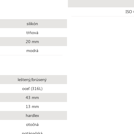
ISO 
silikón
tŕňová
20 mm
modrá
leštený/brúsený
oceľ (316L)
43 mm
13 mm
hardlex
otočná
potápačská