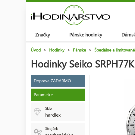
Značky
Pánske hodinky
Dámsk
Úvod
>
Hodinky
>
Pánske
>
Špeciálne a limitované
Hodinky Seiko SRPH77K1
Doprava ZADARMO
Parametre
Sklo
hardlex
Strojček
mechanický s