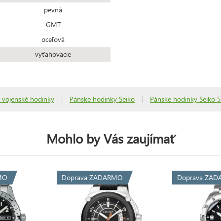
pevná
GMT
oceľová
vyťahovacie
 vojenské hodinky
|
Pánske hodinky Seiko
|
Pánske hodinky Seiko 5
Mohlo by Vás zaujímať
MO
Doprava ZADARMO
Doprava ZA