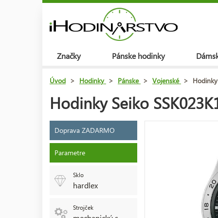
Značky
Pánske hodinky
Dámsk
Úvod
>
Hodinky
>
Pánske
>
Vojenské
>
Hodinky
Hodinky Seiko SSK023K1
Doprava ZADARMO
Parametre
Sklo
hardlex
Strojček
mechanický s