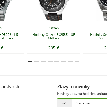
o
Citizen
 HDB006K1 5
Hodinky Citizen BK2535-13E
Hodinky Se
atic Field
Military
Sport
 €
205 €
2
narstvo.sk
Zľavy a novinky
Novinky zo sveta hodiniek, unikát