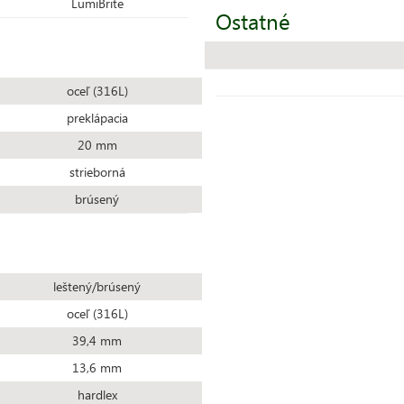
LumiBrite
Ostatné
oceľ (316L)
preklápacia
20 mm
strieborná
brúsený
leštený/brúsený
oceľ (316L)
39,4 mm
13,6 mm
hardlex