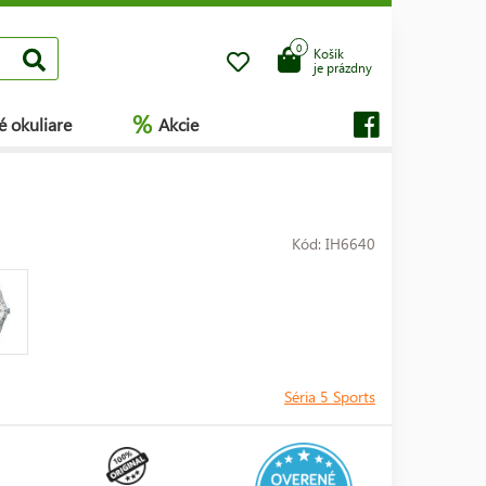
0
Košík
je prázdny
%
é okuliare
Akcie
Kód: IH6640
Séria 5 Sports