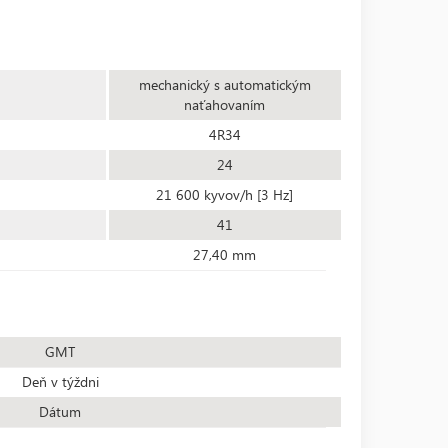
mechanický s automatickým
naťahovaním
4R34
24
21 600 kyvov/h [3 Hz]
41
27,40 mm
GMT
Deň v týždni
Dátum