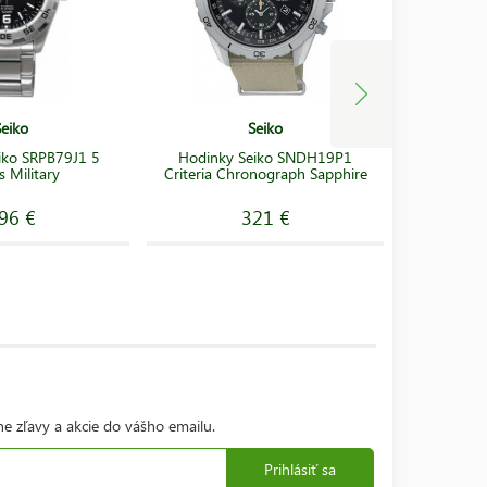
Seiko
Seiko
Hodink
iko SRPB79J1 5
Hodinky Seiko SNDH19P1
Pros
s Military
Criteria Chronograph Sapphire
C
96 €
321 €
ne zľavy a akcie do vášho emailu.
Prihlásiť sa