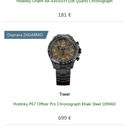
Hodinky Orient RA-KV0503Y10B Quartz Chronograph
181 €
Doprava ZADARMO
Traser
Hodinky P67 Officer Pro Chronograph Khaki Steel 109460
699 €