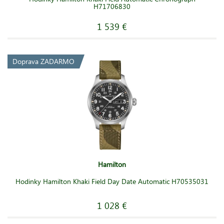
H71706830
1 539 €
Doprava ZADARMO
Hamilton
Hodinky Hamilton Khaki Field Day Date Automatic H70535031
1 028 €