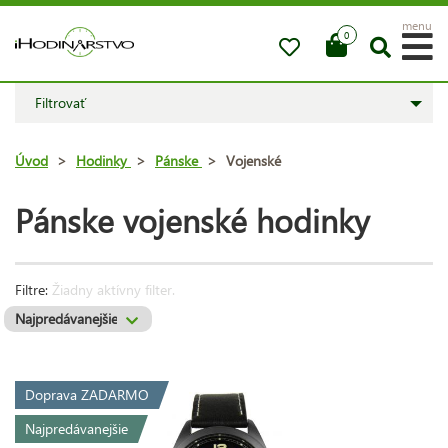
menu
0
Filtrovať
Úvod
>
Hodinky
>
Pánske
>
Vojenské
Pánske vojenské hodinky
Filtre:
Žiadny aktívny filter.
Doprava ZADARMO
Najpredávanejšie