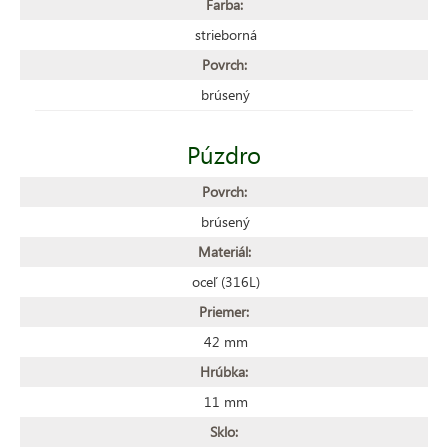
Farba:
strieborná
Povrch:
brúsený
Púzdro
Povrch:
brúsený
Materiál:
oceľ (316L)
Priemer:
42 mm
Hrúbka:
11 mm
Sklo: