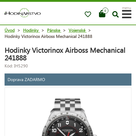
menu
0
Úvod
>
Hodinky
>
Pánske
>
Vojenské
>
Hodinky Victorinox Airboss Mechanical 241888
Hodinky Victorinox Airboss Mechanical
241888
Kód: IH5290
Doprava ZADARMO