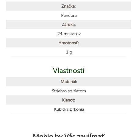
Značka:
Pandora
Záruka:
24 mesiacov
Hmotnosť:
1 g
Vlastnosti
Materiál:
Striebro so zlatom
Klenot:
Kubická zirkónia
Mohlo by Vás zaujímať