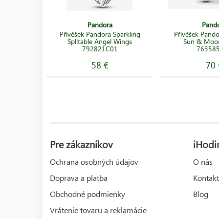
Pandora
Pand
Přívěšek Pandora Sparkling
Přívěšek Pandor
Splitable Angel Wings
Sun & Moo
792821C01
76358
58 €
70 
Pre zákazníkov
iHodi
Ochrana osobných údajov
O nás
Doprava a platba
Kontakt
Obchodné podmienky
Blog
Vrátenie tovaru a reklamácie