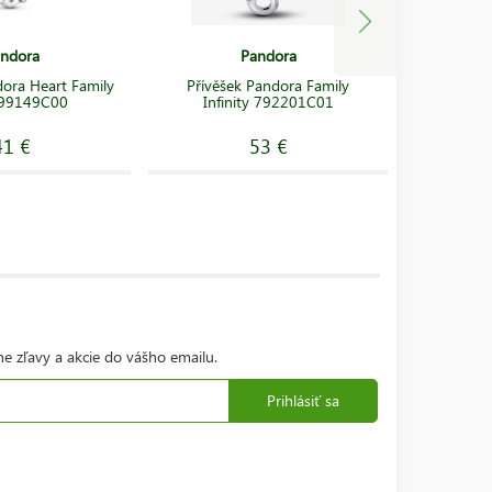
ndora
Pandora
dora Heart Family
Přívěšek Pandora Family
Přívě
799149C00
Infinity 792201C01
Butterfly
41 €
53 €
ne zľavy a akcie do vášho emailu.
Prihlásiť sa