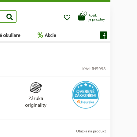
0
Košík
je prázdny
%
é okuliare
Akcie
Kód: IH5998
Záruka
originality
Otázka na produkt