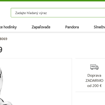
e hodinky
Zapaľovače
Pandora
Slnečn
98069
9
Doprava
ZADARMO
od 200 €