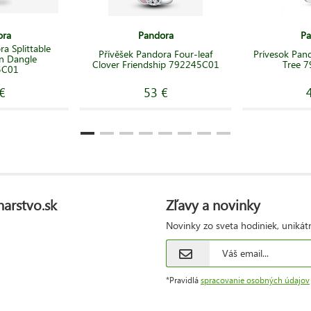
ora
Pandora
Pa
a Splittable
Přívěšek Pandora Four-leaf
Prívesok Pan
n Dangle
Clover Friendship 792245C01
Tree 
5C01
€
53 €
narstvo.sk
Zľavy a novinky
Novinky zo sveta hodiniek, unikát
*Pravidlá
spracovanie osobných údajov