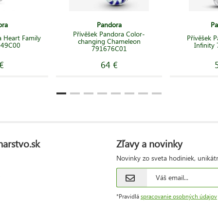
ora
Pandora
Pa
Přívěšek Pandora Color-
 Heart Family
Přívěšek 
changing Chameleon
149C00
Infinit
791676C01
€
64 €
narstvo.sk
Zľavy a novinky
Novinky zo sveta hodiniek, unikát
*Pravidlá
spracovanie osobných údajov