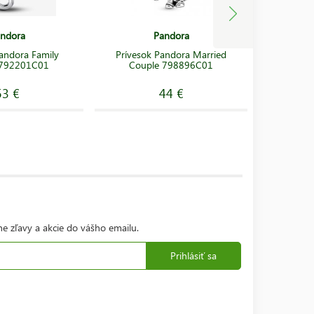
ndora
Pandora
Pandora Family
Prívesok Pandora Married
Přívěšek
y 792201C01
Couple 798896C01
Clover Fr
53 €
44 €
ne zľavy a akcie do vášho emailu.
Prihlásiť sa