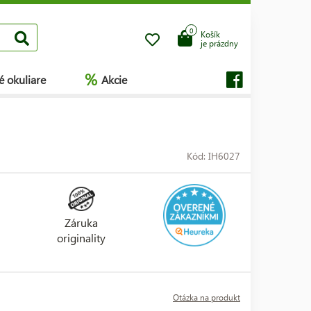
0
Košík
je prázdny
%
é okuliare
Akcie
Kód: IH6027
Záruka
originality
Otázka na produkt