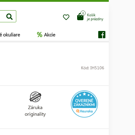
0
Košík
je prázdny
%
é okuliare
Akcie
Kód: IH5106
Záruka
originality