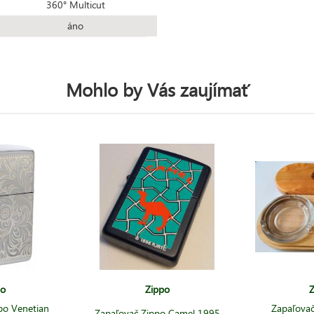
360° Multicut
áno
Mohlo by Vás zaujímať
po
Zippo
Z
po Venetian
Zapaľovač
Zapaľovač Zippo Camel 1995