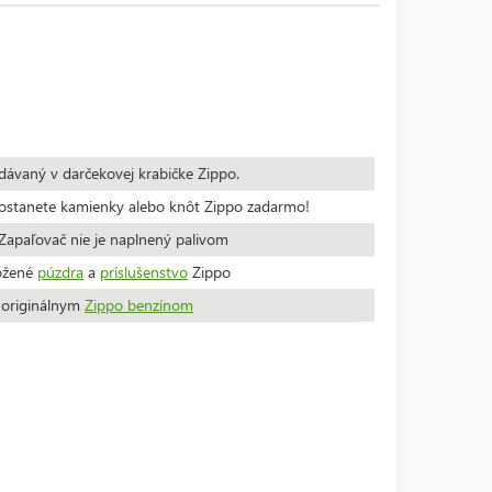
dávaný v darčekovej krabičke Zippo.
stanete kamienky alebo knôt Zippo zadarmo!
apaľovač nie je naplnený palivom
ožené
púzdra
a
príslušenstvo
Zippo
a originálnym
Zippo benzínom