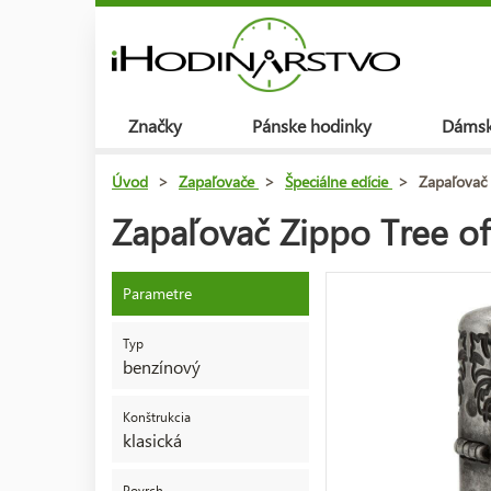
Značky
Pánske hodinky
Dámsk
Úvod
>
Zapaľovače
>
Špeciálne edície
>
Zapaľovač 
Zapaľovač Zippo Tree of
Parametre
Typ
benzínový
Konštrukcia
klasická
Povrch