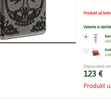
Produkt už bohu
Vyberte si darče
Kam
1.6
Knô
1.6
Doporučená ce
123 €
Produkt u