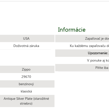
Informácie
USA
Zapaľovač je do
Doživotná záruka
Ku každému zapaľovaču do
Upozornenie:
Z
V ponuke aj k
Plňte ib
Zippo
29670
benzínový
klasická
Antique Silver Plate (starožitné
striebro)