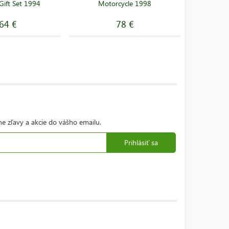
ift Set 1994
Motorcycle 1998
C
64 €
78 €
ne zľavy a akcie do vášho emailu.
Prihlásiť sa