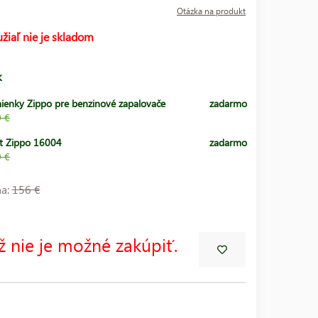
Otázka na produkt
žiaľ nie je skladom
k
ienky Zippo pre benzinové zapalovače
zadarmo
9 €
t Zippo 16004
zadarmo
9 €
na:
156 €
ž nie je možné zakúpiť.