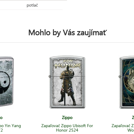
potlač
Mohlo by Vás zaujímať
po
Zippo
Z
po Yin Yang
Zapaľovač Zippo Ubisoft For
Zapaľovač Z
72
Honor 2524
Wol