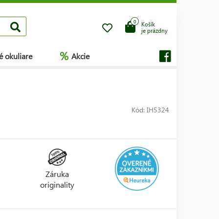
0
Košík
je prázdny
%
é okuliare
Akcie
Kód: IH5324
Záruka
originality