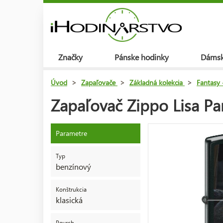
Značky
Pánske hodinky
Dámsk
Úvod
>
Zapaľovače
>
Základná kolekcia
>
Fantasy 
Zapaľovač Zippo Lisa Pa
Parametre
Typ
benzínový
Konštrukcia
klasická
Povrch