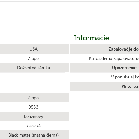
Informácie
USA
Zapaľovač je do
Zippo
Ku každému zapaľovaču do
Doživotná záruka
Upozornenie:
Z
V ponuke aj k
Plňte ib
Zippo
0533
benzínový
klasická
Black matte (matná čierna)