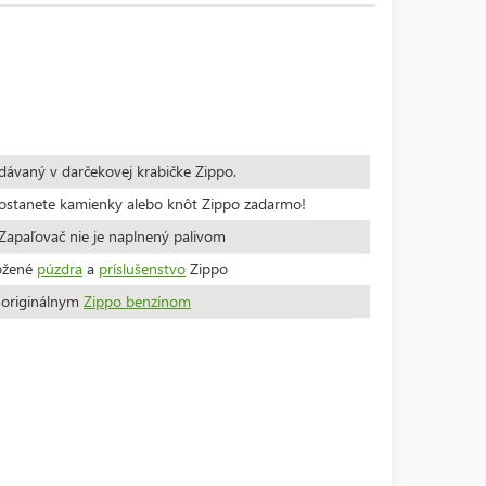
dávaný v darčekovej krabičke Zippo.
stanete kamienky alebo knôt Zippo zadarmo!
apaľovač nie je naplnený palivom
ožené
púzdra
a
príslušenstvo
Zippo
a originálnym
Zippo benzínom