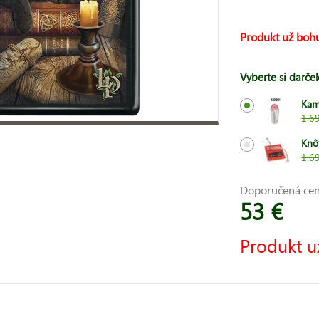
Produkt už bohu
Vyberte si darče
Kam
1.6
Knô
1.6
Doporučená ce
53 €
Produkt u