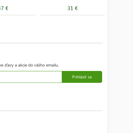
47 €
31 €
ne zľavy a akcie do vášho emailu.
Prihlásiť sa