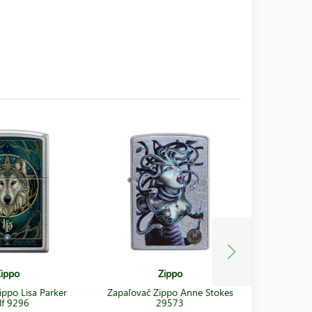
ippo
Zippo
ippo Lisa Parker
Zapaľovač Zippo Anne Stokes
Zapaľov
f 9296
29573
Mytholog