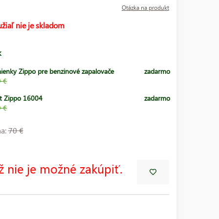
Otázka na produkt
žiaľ nie je skladom
k
ienky Zippo pre benzinové zapalovače
zadarmo
9 €
t Zippo 16004
zadarmo
9 €
na:
70 €
ž nie je možné zakúpiť.