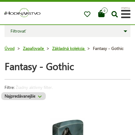
menu
0
Filtrovať
Úvod
>
Zapaľovače
>
Základná kolekcia
>
Fantasy - Gothic
Fantasy - Gothic
Filtre:
Žiadny aktívny filter.