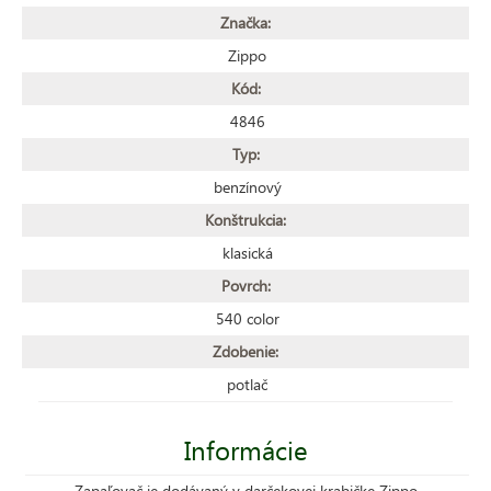
Značka:
Zippo
Kód:
4846
Typ:
benzínový
Konštrukcia:
klasická
Povrch:
540 color
Zdobenie:
potlač
Informácie
Zapaľovač je dodávaný v darčekovej krabičke Zippo.