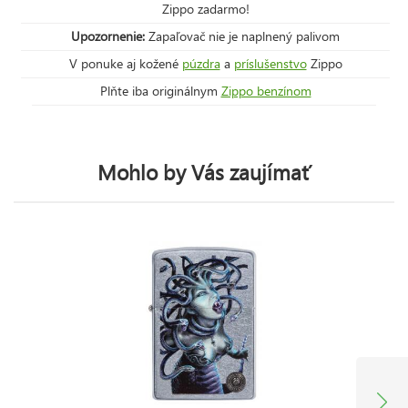
Zippo zadarmo!
Upozornenie:
Zapaľovač nie je naplnený palivom
V ponuke aj kožené
púzdra
a
príslušenstvo
Zippo
Plňte iba originálnym
Zippo benzínom
Mohlo by Vás zaujímať