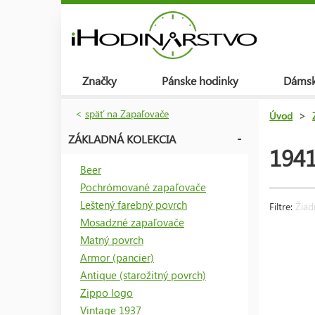
Značky
Pánske hodinky
Dámsk
<
späť na Zapaľovače
Úvod
>
ZÁKLADNÁ KOLEKCIA
1941
Beer
Pochrómované zapaľovače
Leštený farebný povrch
Filtre:
Žiad
Mosadzné zapaľovače
Matný povrch
Armor (pancier)
Antique (starožitný povrch)
Zippo logo
Vintage 1937