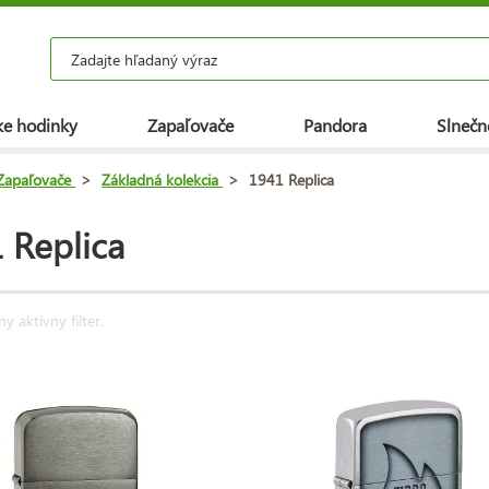
e hodinky
Zapaľovače
Pandora
Slnečn
Zapaľovače
>
Základná kolekcia
>
1941 Replica
 Replica
ny aktívny filter.