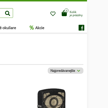
0
Košík
je prázdny
%
é okuliare
Akcie