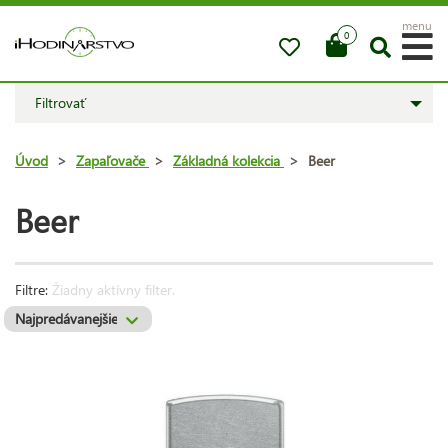
menu
0
Filtrovať
Úvod
>
Zapaľovače
>
Základná kolekcia
>
Beer
Beer
Filtre:
Žiadny aktívny filter.