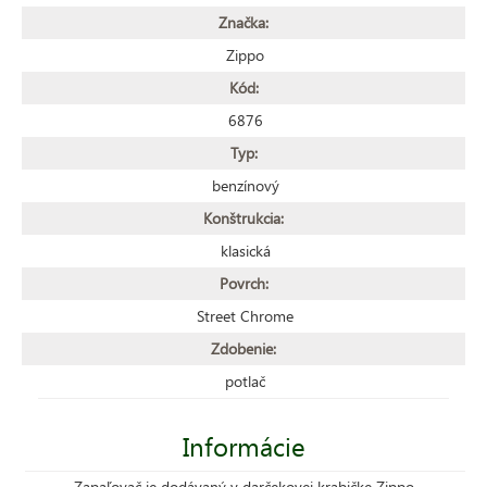
Značka:
Zippo
Kód:
6876
Typ:
benzínový
Konštrukcia:
klasická
Povrch:
Street Chrome
Zdobenie:
potlač
Informácie
Zapaľovač je dodávaný v darčekovej krabičke Zippo.