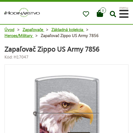
menu
0
Úvod
>
Zapaľovače
>
Základná kolekcia
>
Heroes/Military
>
Zapaľovač Zippo US Army 7856
Zapaľovač Zippo US Army 7856
Kód: H17047