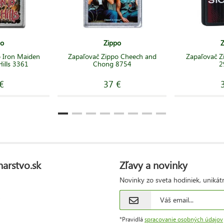
po
Zippo
Z
 Iron Maiden
Zapaľovač Zippo Cheech and
Zapaľovač Z
ills 3361
Chong 8754
2
€
37 €
narstvo.sk
Zľavy a novinky
Novinky zo sveta hodiniek, unikát
*Pravidlá
spracovanie osobných údajov