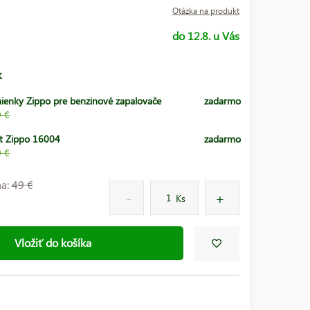
Otázka na produkt
do 12.8. u Vás
k
ienky Zippo pre benzinové zapalovače
zadarmo
9 €
t Zippo 16004
zadarmo
9 €
na:
49 €
Ks
Vložiť do košíka