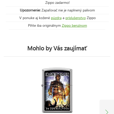
Zippo zadarmo!
Upozornenie:
Zapaľovač nie je naplnený palivom
V ponuke aj kožené
púzdra
a
príslušenstvo
Zippo
Plňte iba originálnym
Zippo benzínom
Mohlo by Vás zaujímať