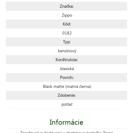
Značka:
Zippo
Kód:
0182
Typ:
benzínový
Konštrukcia:
klasická
Povrch:
Black matte (matná čierna)
Zdobenie:
potlač
Informácie
Zapaľovač je dodávaný v darčekovej krabičke Zippo.