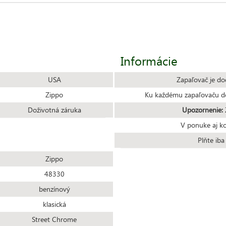
Informácie
USA
Zapaľovač je do
Zippo
Ku každému zapaľovaču do
Doživotná záruka
Upozornenie:
Z
V ponuke aj k
Plňte ib
Zippo
48330
benzínový
klasická
Street Chrome