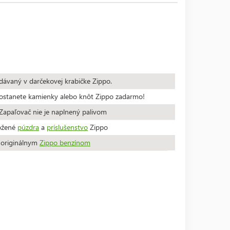
dávaný v darčekovej krabičke Zippo.
stanete kamienky alebo knôt Zippo zadarmo!
apaľovač nie je naplnený palivom
ožené
púzdra
a
príslušenstvo
Zippo
a originálnym
Zippo benzínom