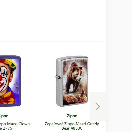
ippo
Zippo
ppo Mazzi Clown
Zapaľovač Zippo Mazzi Grizzly
Zapaľova
e 2775
Bear 48330