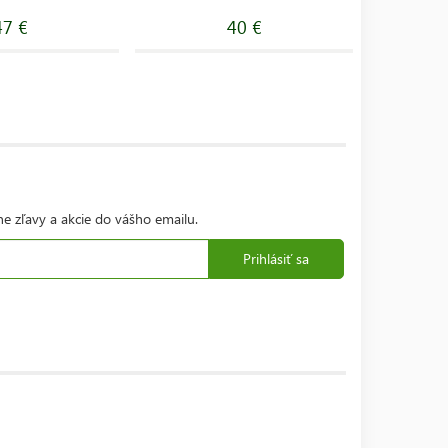
47 €
40 €
ne zľavy a akcie do vášho emailu.
Prihlásiť sa