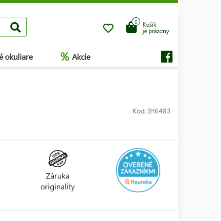
0
Košík
je prázdny
%
é okuliare
Akcie
Kód: IH6483
Záruka
originality