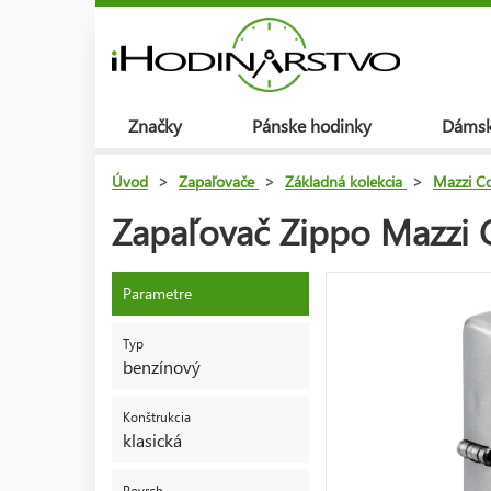
Značky
Pánske hodinky
Dámsk
Úvod
>
Zapaľovače
>
Základná kolekcia
>
Mazzi Co
Zapaľovač Zippo Mazzi G
Parametre
Typ
benzínový
Konštrukcia
klasická
Povrch