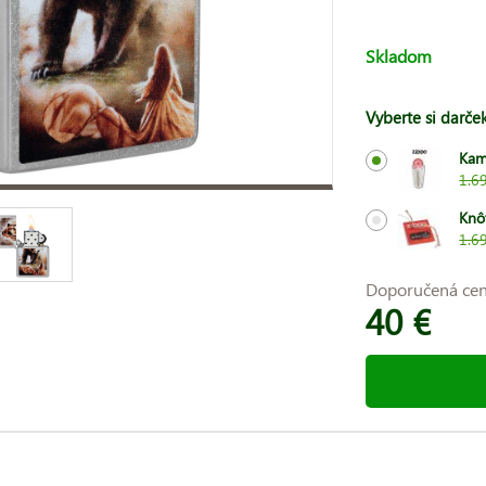
Skladom
Vyberte si darče
Kam
1.6
Knô
1.6
Doporučená ce
40 €