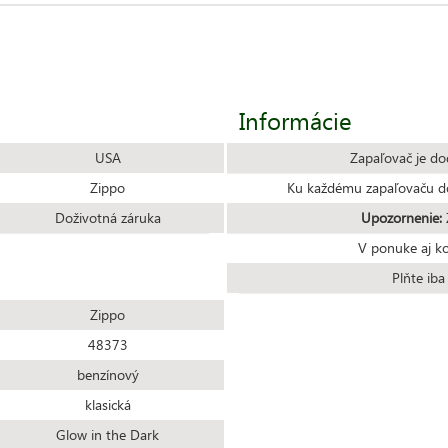
Informácie
USA
Zapaľovač je do
Zippo
Ku každému zapaľovaču do
Doživotná záruka
Upozornenie:
Z
V ponuke aj k
Plňte ib
Zippo
48373
benzínový
klasická
Glow in the Dark