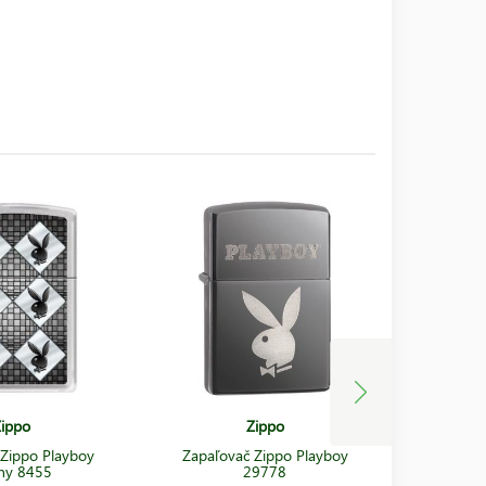
ippo
Zippo
 Zippo Playboy
Zapaľovač Zippo Playboy
Zapaľova
ny 8455
29778
& L