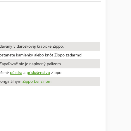
dávaný v darčekovej krabičke Zippo.
stanete kamienky alebo knôt Zippo zadarmo!
apaľovač nie je naplnený palivom
ožené
púzdra
a
príslušenstvo
Zippo
a originálnym
Zippo benzínom