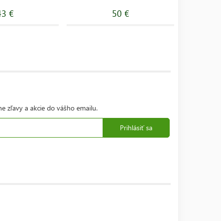
43 €
50 €
ne zľavy a akcie do vášho emailu.
Prihlásiť sa