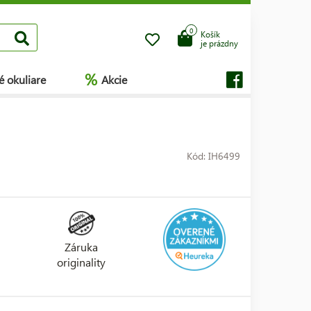
0
Košík
je prázdny
%
é okuliare
Akcie
Kód: IH6499
Záruka
originality