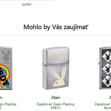
potlač
Mohlo by Vás zaujímať
po
Zippo
Z
po Playboy
Zapaľovač Zippo Playboy
Zapaľovač
1
49831
Bun