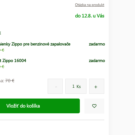
Otázka na produkt
do 12.8. u Vás
k
ienky Zippo pre benzinové zapalovače
zadarmo
9 €
t Zippo 16004
zadarmo
9 €
na:
70 €
Ks
Vložiť do košíka