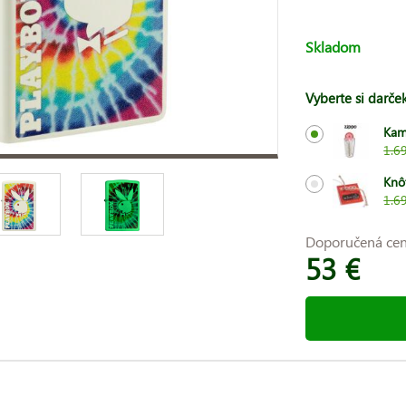
Skladom
Vyberte si darče
Kam
1.6
Knô
1.6
Doporučená ce
53 €