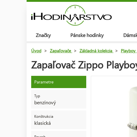
Značky
Pánske hodinky
Dámsk
Úvod
>
Zapaľovače
>
Základná kolekcia
>
Playboy
Zapaľovač Zippo Playbo
Parametre
Typ
benzínový
Konštrukcia
klasická
Povrch