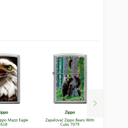
ippo
Zippo
ippo Mazzi Eagle
Zapaľovač Zippo Bears With
Zapaľovač
2618
Cubs 7079