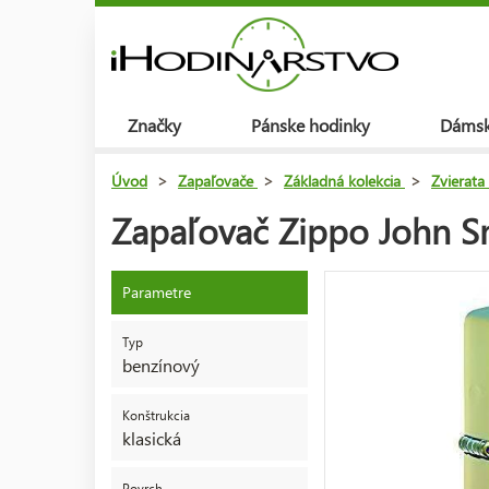
Značky
Pánske hodinky
Dámsk
Úvod
>
Zapaľovače
>
Základná kolekcia
>
Zvierata
Zapaľovač Zippo John 
Parametre
Typ
benzínový
Konštrukcia
klasická
Povrch