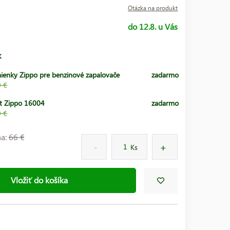
Otázka na produkt
do 12.8. u Vás
k
ienky Zippo pre benzinové zapalovače
zadarmo
9 €
t Zippo 16004
zadarmo
9 €
na:
66 €
Ks
Vložiť do košíka