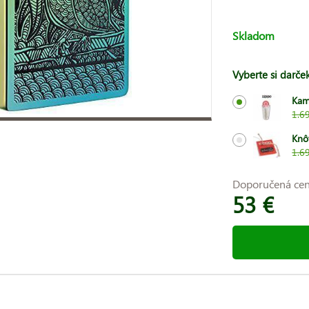
Skladom
Vyberte si darče
Kam
1.6
Knô
1.6
Doporučená ce
53 €