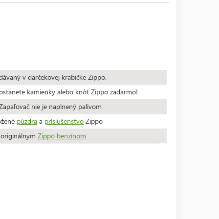
dávaný v darčekovej krabičke Zippo.
stanete kamienky alebo knôt Zippo zadarmo!
apaľovač nie je naplnený palivom
ožené
púzdra
a
príslušenstvo
Zippo
a originálnym
Zippo benzínom