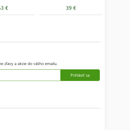
53 €
39 €
ne zľavy a akcie do vášho emailu.
Prihlásiť sa