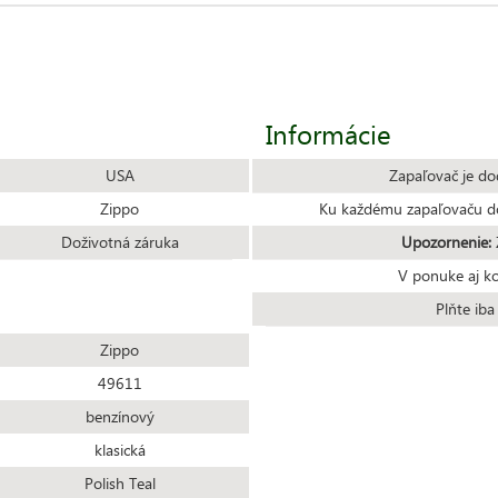
Informácie
USA
Zapaľovač je do
Zippo
Ku každému zapaľovaču do
Doživotná záruka
Upozornenie:
Z
V ponuke aj k
Plňte ib
Zippo
49611
benzínový
klasická
Polish Teal