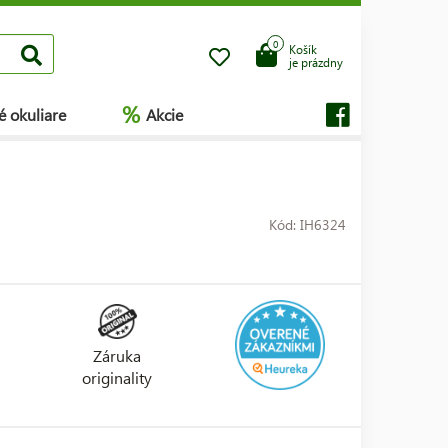
0
Košík
je prázdny
%
é okuliare
Akcie
Kód: IH6324
Záruka
originality