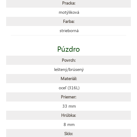
Pracka:
motýliková
Farba:
strieborná
Púzdro
Povrch:
leštený/brúsený
Materiál:
oceľ (316L)
Priemer:
33 mm
Hrúbka:
8 mm
Sklo: