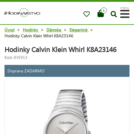
menu
0
Úvod
>
Hodinky
>
Dámske
>
Elegantné
>
Hodinky Calvin Klein Whirl K8A23146
Hodinky Calvin Klein Whirl K8A23146
Kód: IH5913
Doprava ZADARMO