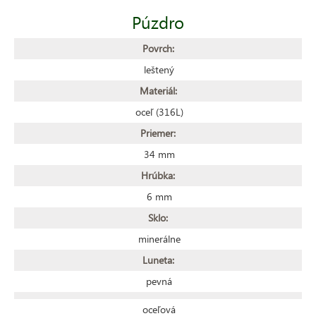
Púzdro
Povrch:
leštený
Materiál:
oceľ (316L)
Priemer:
34 mm
Hrúbka:
6 mm
Sklo:
minerálne
Luneta:
pevná
oceľová