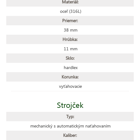
Materiál:
oceľ (316L)
Priemer:
38 mm
Hrúbka:
11 mm
Sklo:
hardlex
Korunka:
vyťahovacie
Strojček
Typ:
mechanický s automatickým naťahovaním
Kaliber: