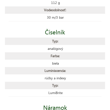
112 g
Vodeodolnosť:
30 m/3 bar
Číselník
Typ:
analógový
Farba:
biela
Luminiscencia:
rúčky a indexy
Typ:
LumiBrite
Náramok