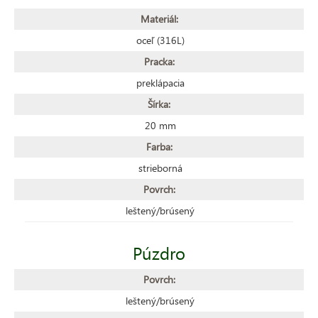
Materiál:
oceľ (316L)
Pracka:
preklápacia
Šírka:
20 mm
Farba:
strieborná
Povrch:
leštený/brúsený
Púzdro
Povrch:
leštený/brúsený