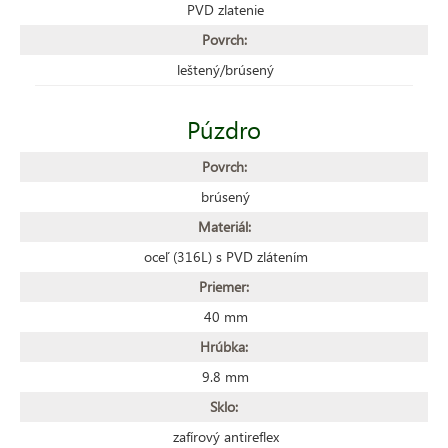
PVD zlatenie
Povrch:
leštený/brúsený
Púzdro
Povrch:
brúsený
Materiál:
oceľ (316L) s PVD zlátením
Priemer:
40 mm
Hrúbka:
9.8 mm
Sklo:
zafírový antireflex