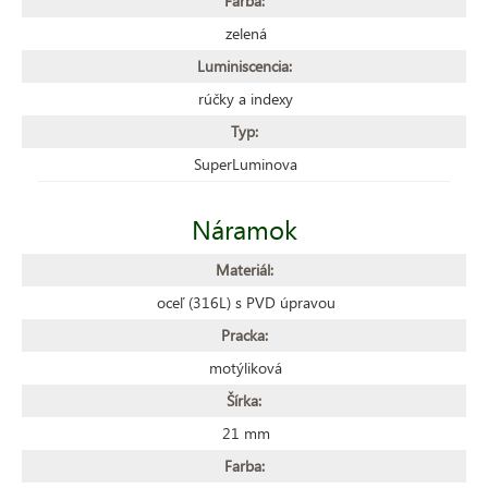
Farba:
zelená
Luminiscencia:
rúčky a indexy
Typ:
SuperLuminova
Náramok
Materiál:
oceľ (316L) s PVD úpravou
Pracka:
motýliková
Šírka:
21 mm
Farba: