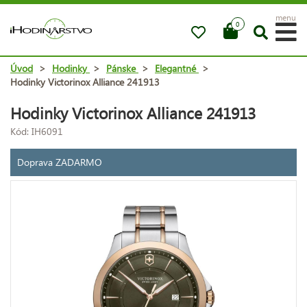
menu
0
Úvod
>
Hodinky
>
Pánske
>
Elegantné
>
Hodinky Victorinox Alliance 241913
Hodinky Victorinox Alliance 241913
Kód: IH6091
Doprava ZADARMO