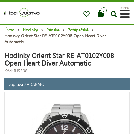
menu
0
Úvod
>
Hodinky
>
Pánske
>
Potápačské
>
Hodinky Orient Star RE-AT0102Y00B Open Heart Diver
Automatic
Hodinky Orient Star RE-AT0102Y00B
Open Heart Diver Automatic
Kód: IH5398
Doprava ZADARMO