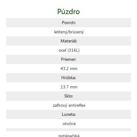
Púzdro
Povrch:
leštený/brúsený
Materiál:
oceľ (316L)
Priemer:
43.2 mm
Hrúbka:
13.7 mm
Sklo:
zafírový antireflex
Luneta:
otočná
potápačská