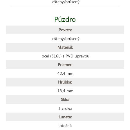
leštený/brúsený
Púzdro
Povrch:
leštený/brúsený
Materiál:
oceľ (316L) s PVD úpravou
Priemer:
42,4 mm
Hrúbka:
13,4 mm
Sklo:
hardlex
Luneta:
otočná