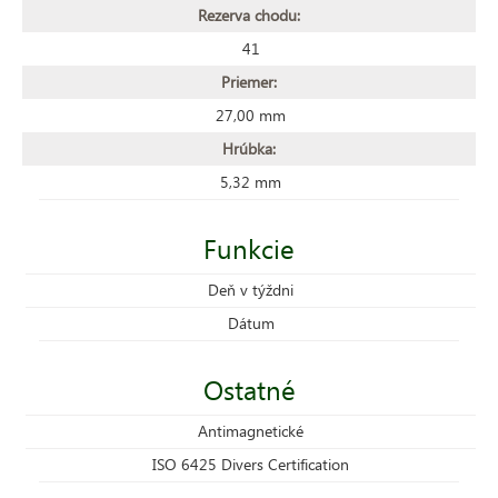
Rezerva chodu:
41
Priemer:
27,00 mm
Hrúbka:
5,32 mm
Funkcie
Deň v týždni
Dátum
Ostatné
Antimagnetické
ISO 6425 Divers Certification