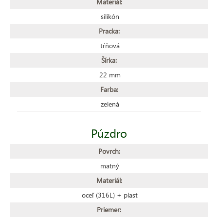
Materiál:
silikón
Pracka:
tŕňová
Šírka:
22 mm
Farba:
zelená
Púzdro
Povrch:
matný
Materiál:
oceľ (316L) + plast
Priemer: