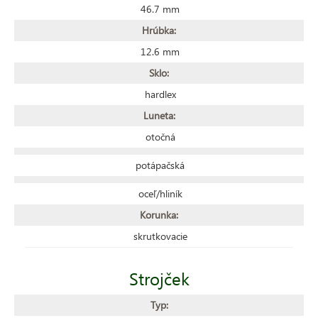
46.7 mm
Hrúbka:
12.6 mm
Sklo:
hardlex
Luneta:
otočná
potápačská
oceľ/hliník
Korunka:
skrutkovacie
Strojček
Typ: