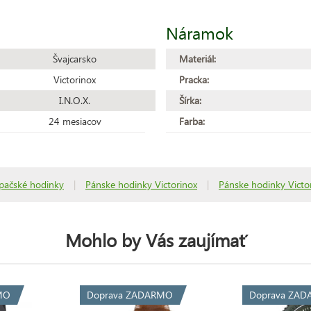
Náramok
Švajcarsko
Materiál:
Victorinox
Pracka:
I.N.O.X.
Šírka:
24 mesiacov
Farba:
pačské hodinky
|
Pánske hodinky Victorinox
|
Pánske hodinky Victor
Mohlo by Vás zaujímať
MO
Doprava ZADARMO
Doprava ZA