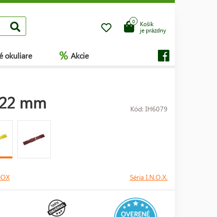
0
Košík
je prázdny
%
é okuliare
Akcie
r 22 mm
Kód: IH6079
NOX
Séria I.N.O.X.