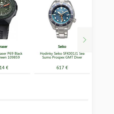
raser
Seiko
aser P69 Black
Hodinky Seiko SFK001J1 Sea
Hodink
Green 109859
Sumo Prospex GMT Diver
14 €
617 €