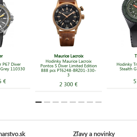
er
Maurice Lacroix
T
Hodinky Maurice Lacroix
r P67 Diver
Hodinky Tr
Pontos S Diver Limited Edition
 Grey 110330
Stealth 
888 pcs PT6248-BRZ01-330-
3
5 €
5
2 300 €
narstvo.sk
Zľavy a novinky