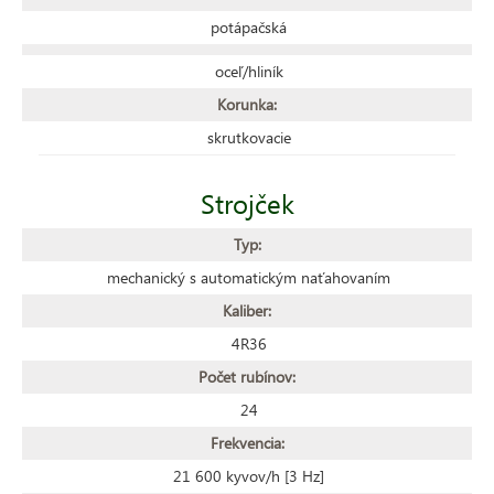
potápačská
oceľ/hliník
Korunka:
skrutkovacie
Strojček
Typ:
mechanický s automatickým naťahovaním
Kaliber:
4R36
Počet rubínov:
24
Frekvencia:
21 600 kyvov/h [3 Hz]