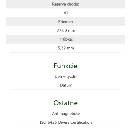
Rezerva chodu:
41
Priemer:
27,00 mm
Hrúbka:
5,32 mm
Funkcie
Deň v týždni
Dátum
Ostatné
Antimagnetické
ISO 6425 Divers Certification