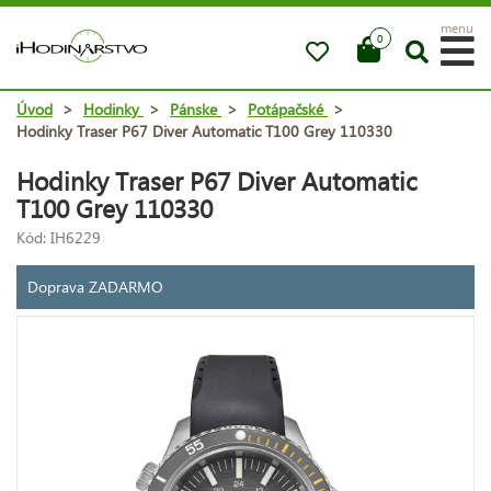
menu
0
Úvod
>
Hodinky
>
Pánske
>
Potápačské
>
Hodinky Traser P67 Diver Automatic T100 Grey 110330
Hodinky Traser P67 Diver Automatic
T100 Grey 110330
Kód: IH6229
Doprava ZADARMO