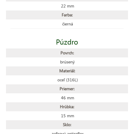
22 mm
Farba:
čierná
Púzdro
Povrch:
brúsený
Materiál:
oceľ (316L)
Priemer:
46 mm
Hrúbka:
15 mm
Sklo:
zafírový antireflex