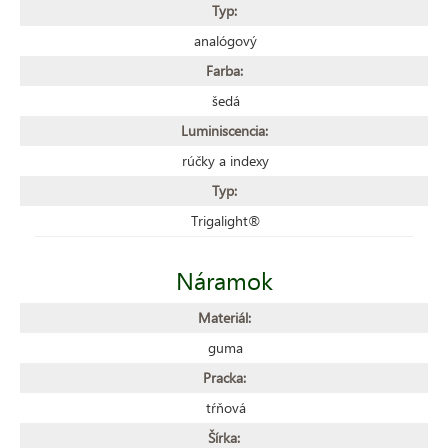
Typ:
analógový
Farba:
šedá
Luminiscencia:
rúčky a indexy
Typ:
Trigalight®
Náramok
Materiál:
guma
Pracka:
tŕňová
Šírka: