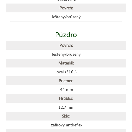
Povrch:
leštený/brúsený
Púzdro
Povrch:
leštený/brúsený
Materiál:
oceľ (316L)
Priemer:
44 mm
Hrúbka:
12.7 mm
Sklo:
zafírový antireflex