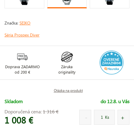
Značka:
SEIKO
Séria Prospex Diver
Doprava ZADARMO
Záruka
od 200 €
originality
Otázka na produkt
Skladom
do 12.8. u Vás
Doporučená cena:
1 316 €
1 008 €
Ks