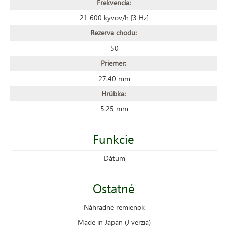
Frekvencia:
21 600 kyvov/h [3 Hz]
Rezerva chodu:
50
Priemer:
27.40 mm
Hrúbka:
5.25 mm
Funkcie
Dátum
Ostatné
Náhradné remienok
Made in Japan (J verzia)