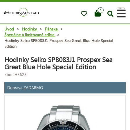
menu
0
Úvod
>
Hodinky
>
Pánske
>
Špeciálne a limitované edície
>
Hodinky Seiko SPB083J1 Prospex Sea Great Blue Hole Special
Edition
Hodinky Seiko SPB083J1 Prospex Sea
Great Blue Hole Special Edition
Kód: IH5623
Doprava ZADARMO