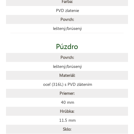
Farba:
PVD zlatenie
Povrch:
leštený/brúsený
Púzdro
Povrch:
leštený/brúsený
Materiál:
oceľ (316L) s PVD zlátením
Priemer:
40 mm
Hrúbka:
11.5 mm
Sklo: