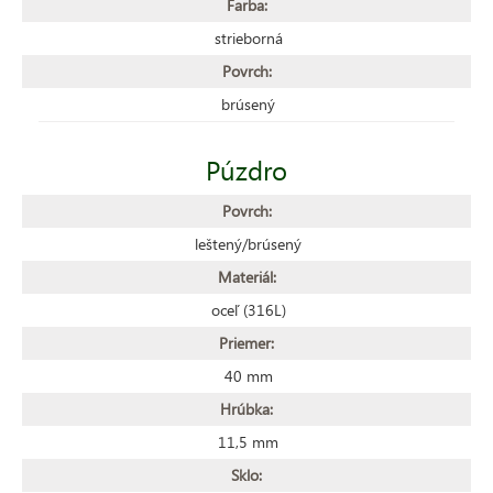
Farba:
strieborná
Povrch:
brúsený
Púzdro
Povrch:
leštený/brúsený
Materiál:
oceľ (316L)
Priemer:
40 mm
Hrúbka:
11,5 mm
Sklo: