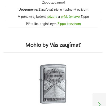
Zippo zadarmo!
Upozornenie:
Zapaľovač nie je naplnený palivom
V ponuke aj kožené
púzdra
a
príslušenstvo
Zippo
Plňte iba originálnym
Zippo benzínom
Mohlo by Vás zaujímať