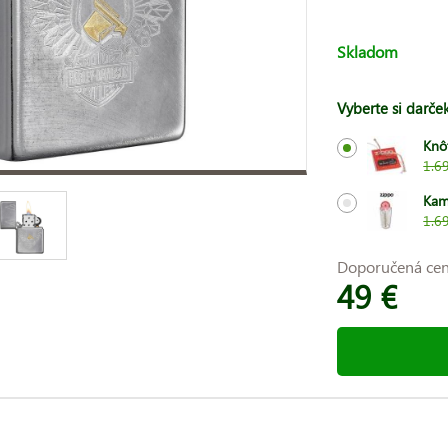
Skladom
Vyberte si darče
Knô
1.6
Kam
1.6
Doporučená ce
49 €