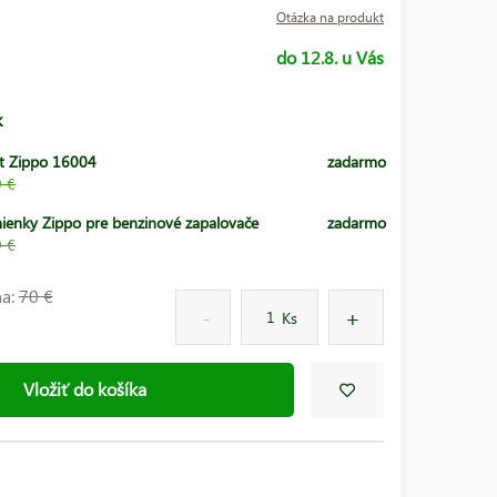
Otázka na produkt
do 12.8. u Vás
k
t Zippo 16004
zadarmo
9 €
ienky Zippo pre benzinové zapalovače
zadarmo
9 €
na:
70 €
Ks
Vložiť do košíka