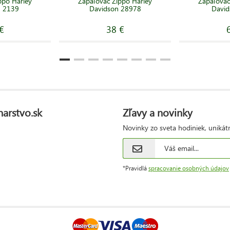
ppo Harley
Zapaľovač Zippo Harley
Zapaľovač
n 2139
Davidson 28978
David
€
38 €
narstvo.sk
Zľavy a novinky
Novinky zo sveta hodiniek, unikát
*Pravidlá
spracovanie osobných údajov