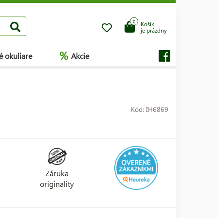
0
Košík
je prázdny
%
é okuliare
Akcie
Kód: IH6869
Záruka
originality