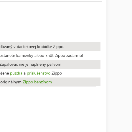
dávaný v darčekovej krabičke Zippo.
stanete kamienky alebo knôt Zippo zadarmo!
apaľovač nie je naplnený palivom
ožené
púzdra
a
príslušenstvo
Zippo
a originálnym
Zippo benzínom