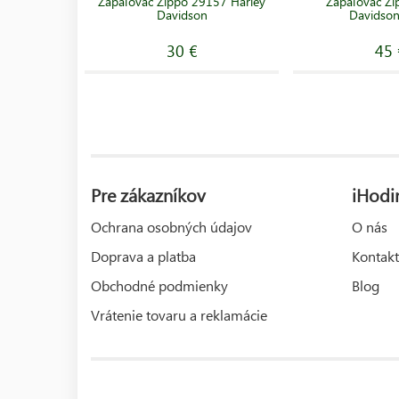
Zapaľovač Zippo 29157 Harley
Zapaľovač Zi
Davidson
Davidso
30 €
45 
Pre zákazníkov
iHodi
Ochrana osobných údajov
O nás
Doprava a platba
Kontakt
Obchodné podmienky
Blog
Vrátenie tovaru a reklamácie