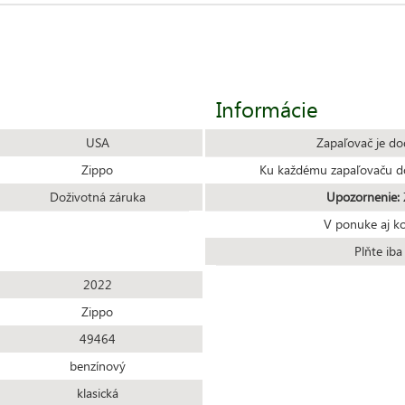
Informácie
USA
Zapaľovač je do
Zippo
Ku každému zapaľovaču do
Doživotná záruka
Upozornenie:
Z
V ponuke aj k
Plňte ib
2022
Zippo
49464
benzínový
klasická