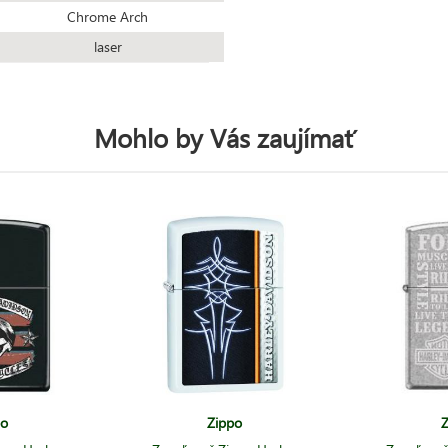
Chrome Arch
laser
Mohlo by Vás zaujímať
po
Zippo
Z