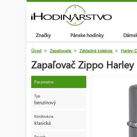
Značky
Pánske hodinky
Dámsk
Úvod
>
Zapaľovače
>
Základná kolekcia
>
Harley-
Zapaľovač Zippo Harley
Parametre
Typ
benzínový
Konštrukcia
klasická
Povrch