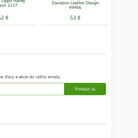
 Zippo Harley
Zapaľo
Davidson Leather Design
son 1157
Da
49466
62 €
53 €
ne zľavy a akcie do vášho emailu.
Prihlásiť sa